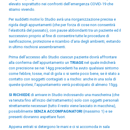
elevato soprattutto nei confronti dell’emergenza COVID-19 che
stiamo vivendo.
Per suddetti motivi lo Studio avrà una riorganizzazione precisa e
rigida degli appuntamenti (che per forza di cose non consentirà
l’elasticità del passato), con pause abbondanti tra un paziente ed il
successivo proprio al fine di consentire tutte le procedure di
sanificazione, protezione e ricambio d’aria degli ambienti, evitando
in ultimo rischiosi assembramenti.
Prima dell’accesso allo Studio ciascun paziente dovrà affrontare
alla conferma dell’appuntamento un
TRIAGE
nel quale indicherà
con precisione se nei 14gg precedenti ha avuto qualsiasi sintomo
come febbre, tosse, mal di gola o si sente poco bene, se è stato a
contatto con soggetti contagiati o a rischio: anche in una sola di
queste ipotesi, l’appuntamento verrà posticipato di almeno 15gg.
SI RICHIEDE
di arrivare in Studio indossando una mascherina (che
va tenuta fino all’inizio del trattamento) solo con oggetti personali
strettamente necessari (tutto il resto viene lasciato in macchina),
possibilmente
SENZA ACCOMPAGNATORI
(massimo 1) e se
presenti dovranno aspettare fuori.
Appena entrati si detergono le mani e ci si accomoda in sala